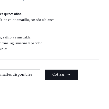
jes quince años.
8k en color amarillo, rosado o blanco.
s, zafiro y esmeralda
citrina, aguamarina y peridot.
ibles.
smaltes disponibles
Cotizar ➝