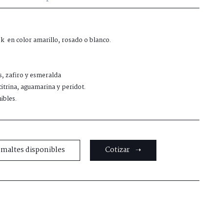
8k en color amarillo, rosado o blanco.
s, zafiro y esmeralda
citrina, aguamarina y peridot.
ibles.
smaltes disponibles
Cotizar ➝