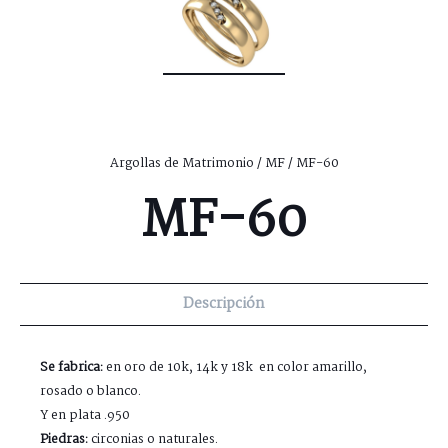
Argollas de Matrimonio
/
MF
/ MF-60
MF-60
Descripción
Se fabrica:
en oro de 10k, 14k y 18k en color amarillo,
rosado o blanco.
Y en plata .950
Piedras:
circonias o naturales.