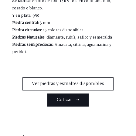
Se fabrica:
en oro de 10k, 14k y 18k en color amarillo,
rosado o blanco.
Y en plata .950
Piedra central:
3 mm
Piedra circonias:
13 colores disponibles.
Piedras Naturales
: diamante, rubís, zafiro y esmeralda
Piedras semipreciosas
: Amatista, citrina, aguamarina y
peridot.
Ver piedras y esmaltes disponibles
Cotizar ➝