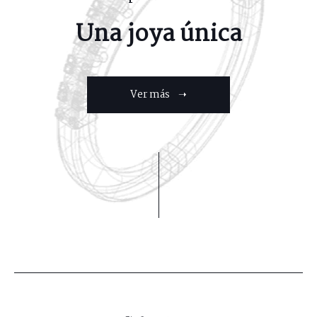
Una joya única
Ver más ➝