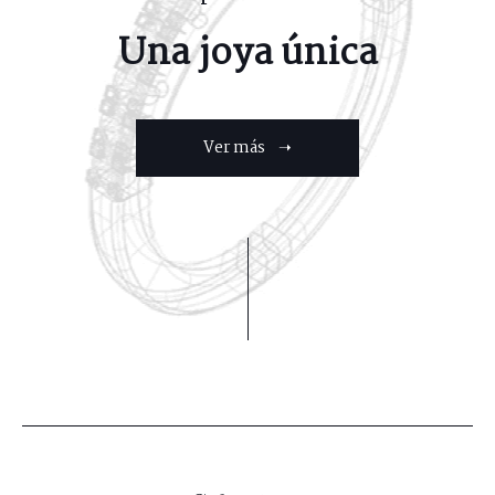
Una joya única
Ver más ➝