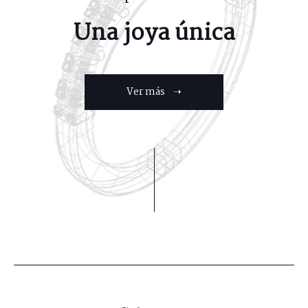
Una joya única
Ver más ➝