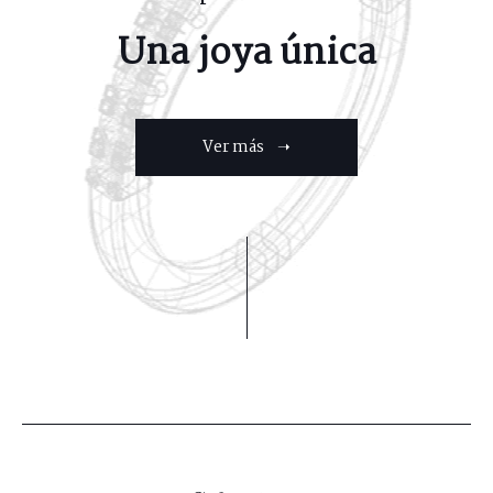
Una joya única
Ver más ➝