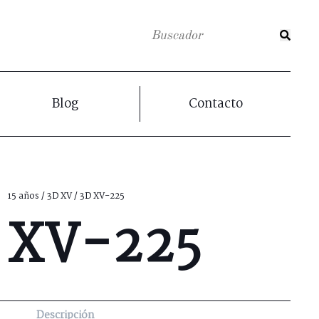
Blog
Contacto
15 años
/
3D XV
/ 3D XV-225
 XV-225
Descripción