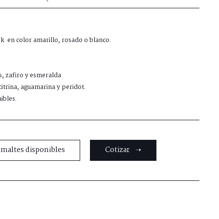
8k en color amarillo, rosado o blanco.
s, zafiro y esmeralda
citrina, aguamarina y peridot.
ibles.
smaltes disponibles
Cotizar ➝