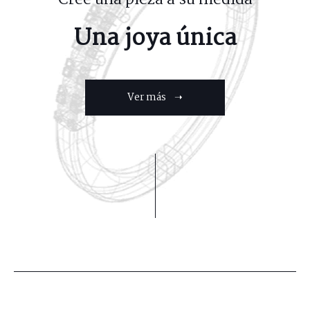
Una joya única
Ver más ➝