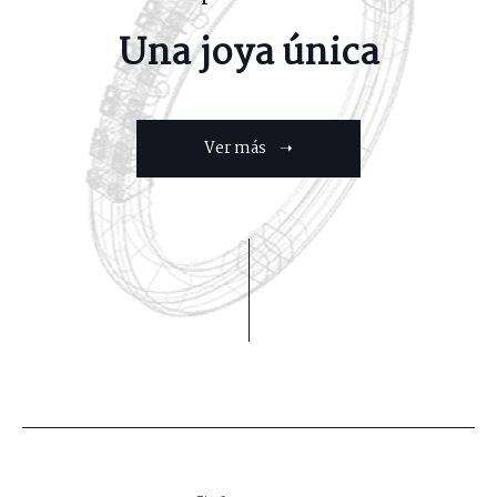
Una joya única
Ver más ➝