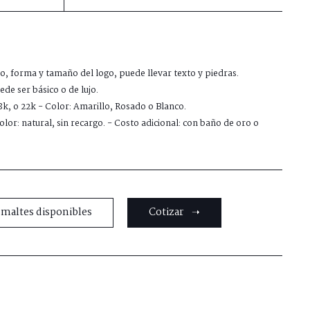
ño, forma y tamaño del logo, puede llevar texto y piedras.
de ser básico o de lujo.
18k, o 22k - Color: Amarillo, Rosado o Blanco.
lor: natural, sin recargo. - Costo adicional: con baño de oro o
smaltes disponibles
Cotizar ➝