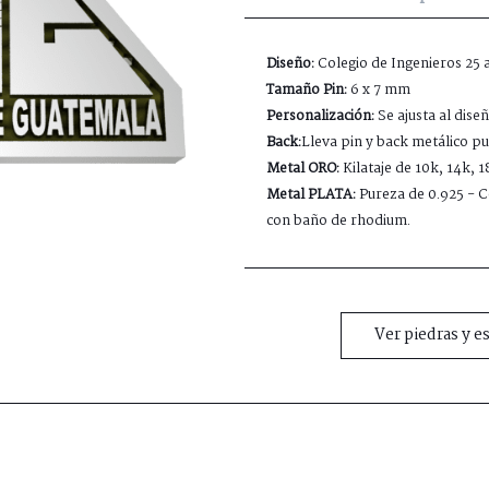
Diseño:
Colegio de Ingenieros 25 
Tamaño Pin:
6 x 7 mm
Personalización:
Se ajusta al dise
Back:
Lleva pin y back metálico pue
Metal ORO:
Kilataje de 10k, 14k, 
Metal PLATA:
Pureza de 0.925 - Co
con baño de rhodium.
Ver piedras y e