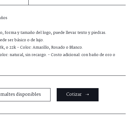
años
ño, forma y tamaño del logo, puede llevar texto y piedras.
de ser básico o de lujo.
18k, o 22k - Color: Amarillo, Rosado o Blanco.
lor: natural, sin recargo. - Costo adicional: con baño de oro o
smaltes disponibles
Cotizar ➝