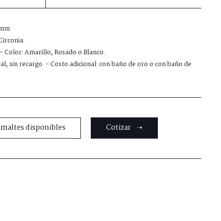
 mm
irconia.
k - Color: Amarillo, Rosado o Blanco.
ral, sin recargo. - Costo adicional: con baño de oro o con baño de
smaltes disponibles
Cotizar ➝