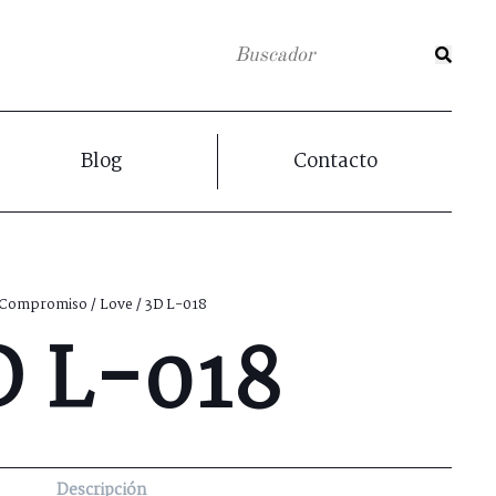
Blog
Contacto
Compromiso
/
Love
/ 3D L-018
D L-018
Descripción