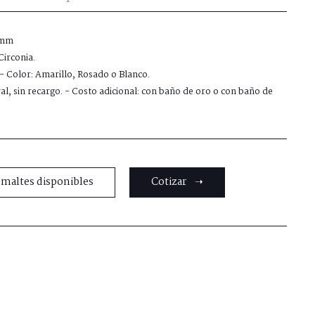
 mm
irconia.
k - Color: Amarillo, Rosado o Blanco.
ral, sin recargo. - Costo adicional: con baño de oro o con baño de
smaltes disponibles
Cotizar ➝